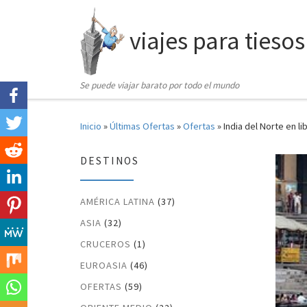
Saltar al contenido
viajes para tiesos
Se puede viajar barato por todo el mundo
Inicio
»
Últimas Ofertas
»
Ofertas
»
India del Norte en l
DESTINOS
AMÉRICA LATINA
(37)
ASIA
(32)
CRUCEROS
(1)
EUROASIA
(46)
OFERTAS
(59)