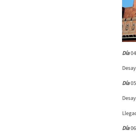
Día
Desayu
Día
Desayu
Llegad
Día