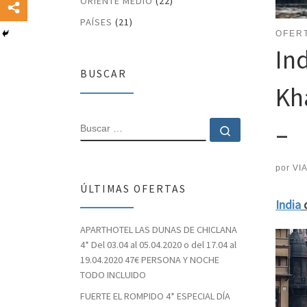
ORIENTE MEDIO
(22)
PAÍSES
(21)
OFER
Ind
BUSCAR
Kh
–
BUSCAR
Buscar …
por
VI
ÚLTIMAS OFERTAS
India
d
APARTHOTEL LAS DUNAS DE CHICLANA
4* Del 03.04 al 05.04.2020 o del 17.04 al
19.04.2020 47€ PERSONA Y NOCHE
TODO INCLUIDO
FUERTE EL ROMPIDO 4* ESPECIAL DÍA