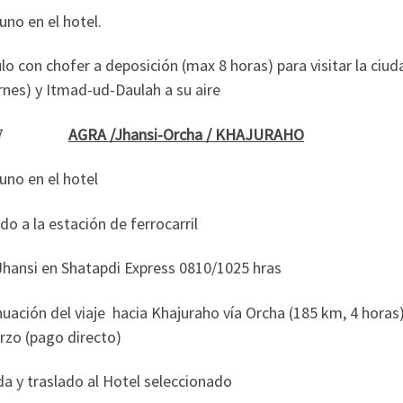
no en el hotel.
lo con chofer a deposición (max 8 horas) para visitar la ciud
rnes) y Itmad-ud-Daulah a su aire
07
AGRA /Jhansi-Orcha / KHAJURAHO
uno en el hotel
do a la estación de ferrocarril
Jhansi en Shatapdi Express 0810/1025 hras
uación del viaje hacia Khajuraho vía Orcha (185 km, 4 horas) 
rzo (pago directo)
a y traslado al Hotel seleccionado