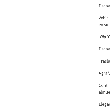
Desayu
Vehícu
en vie
Día
Desay
Trasla
Agra/
Contin
almue
Llegad