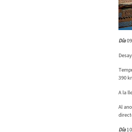
Día
Desay
Tempra
390 k
A la l
Al ano
direct
Día
1