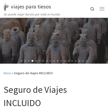
viajes para tiesos
Saltar al contenido
Search
Me
Se puede viajar barato por todo el mundo
Inicio
»
Seguro de Viajes INCLUIDO
Seguro de Viajes
INCLUIDO