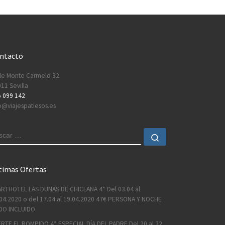
ntacto
le Monte Carmelo 32
11 Sevilla
 099 142
o@viajespatiesos.es
USCAR
Buscar …
timas Ofertas
RTHOTEL LAS DUNAS DE CHICLANA 4* Del 03.04 al
04.2020 o del 17.04 al 19.04.2020 47€ PERSONA Y NOCHE
DO INCLUIDO
RTE EL ROMPIDO 4* ESPECIAL DÍA DEL PADRE Del 20 al 22