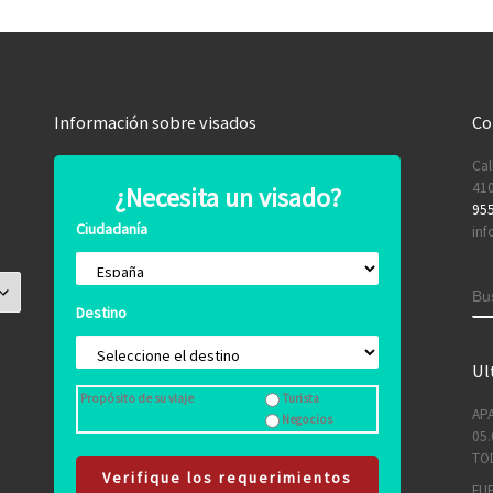
Información sobre visados
Co
Cal
410
¿Necesita un visado?
955
Ciudadanía
inf
B
Destino
Ul
Propósito de su viaje
Turista
APA
Negocios
05.
TO
Verifique los requerimientos
FUE