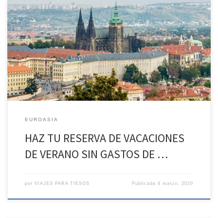
HAZ TU RESERVA DE VACACIONES DE VERANO SIN GASTOS DE
ANULACIÓN* CAPITALES IMPERIALES DEL 19 DE JUL AL 26 DE JUL
VUELOS DESDE SEVILLA CON ESCALA Día 1: Sevilla – Viena. Rumbo a
la ciudad de la música REGIMEN Cena Ponemos rumbo a Viena.
Por delante, apasionantes días para descubrir […]
EUROASIA
HAZ TU RESERVA DE VACACIONES
DE VERANO SIN GASTOS DE …
por
VIAJES PARA TIESOS
Publicada
4 marzo, 2020