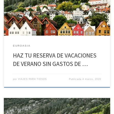
Madrid – Oslo. REGIMEN Alojamiento. Día 2: Oslo. Un día entre la
modernidad europea y la tradición noruega REGIMEN Desayuno.
Almuerzo. Cena Después del desayuno, tendremos […]
EUROASIA
HAZ TU RESERVA DE VACACIONES
DE VERANO SIN GASTOS DE …
por
VIAJES PARA TIESOS
Publicada
4 marzo, 2020