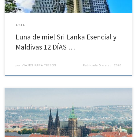
ASIA
Luna de miel Sri Lanka Esencial y
Maldivas 12 DÍAS …
por
VIAJES PARA TIESOS
Publicada
5 marzo, 2020
HAZ TU RESERVA DE VACACIONES DE VERANO SIN GASTOS DE
ANULACIÓN* CAPITALES IMPERIALES DEL 13 DE SEP AL 20 DE SEP
VUELOS DESDE SEVILLA CON ESCALA Día 1: Sevilla – Viena. Rumbo a
la ciudad de la música REGIMEN Cena Ponemos rumbo a Viena.