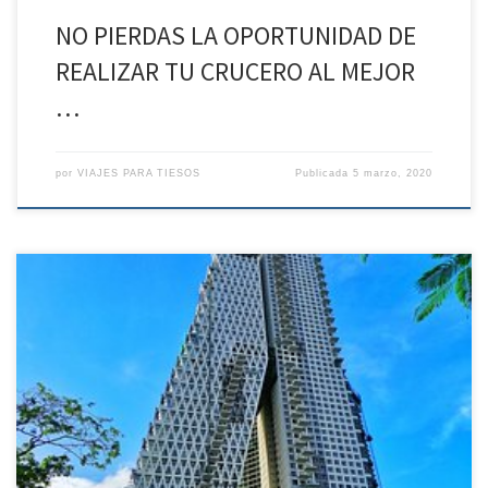
NO PIERDAS LA OPORTUNIDAD DE
REALIZAR TU CRUCERO AL MEJOR
…
por
VIAJES PARA TIESOS
Publicada
5 marzo, 2020
Sri Lanka Esencial y Maldivas 12 DÍAS / 9 NOCHES DIA 1º ESPAÑA –
COLOMBO Salida en vuelo regular con destino Colombo, vía
ciudad de conexión. Noche a bordo. DIA 2º COLOMBO – GALLE –
HIKKADUWA Llegada a Colombo a primera hora de la mañana.
Asistencia y salida por carretera […]