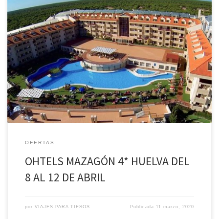
OHTELS MAZAGÓN 4* HUELVA DEL 8 AL 12 DE ABRIL PRECIO POR
PERSONA Y NOCHE: 58.25€ EL PRECIO INCLUYE: –4 NOCHES DE
ESTANCIA EN HOTEL EN RÉGIMEN TODO INCLUIDO -AGUA Y VINO.
INFORMACIÓN: NIÑOS 2-12,99 AÑOS DESCUENTOS: 1º GRATIS Y 2º
50%. DESCUENTO DE LA 3ª PERSONA 30%. SUPLENTO INDIVIDUAL
[…]
OFERTAS
OHTELS MAZAGÓN 4* HUELVA DEL
8 AL 12 DE ABRIL
por
VIAJES PARA TIESOS
Publicada
11 marzo, 2020