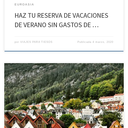
EUROASIA
HAZ TU RESERVA DE VACACIONES
DE VERANO SIN GASTOS DE …
por
VIAJES PARA TIESOS
Publicada
4 marzo, 2020
HAZ TU RESERVA DE VACACIONES DE VERANO SIN GASTOS DE
ANULACIÓN* Fiordos Noruegos desde el 7 de SEP al 14 de SEP Día
1: Madrid – Oslo. REGIMEN Alojamiento. Día 2: Oslo. Un día entre la
modernidad europea y la tradición noruega REGIMEN Desayuno.
Almuerzo. Cena Después del desayuno, tendremos […]