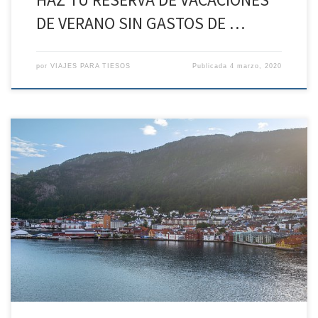
DE VERANO SIN GASTOS DE …
por
VIAJES PARA TIESOS
Publicada
4 marzo, 2020
HAZ TU RESERVA DE VACACIONES DE VERANO SIN GASTOS DE
ANULACIÓN* Lo mejor de Fiordos y Oslo desde el 20 de JUL al 27
de JUL Día 1: España-Bergen Primera toma de contacto con
Noruega REGIMEN Alojamiento. Llegada a Bergen. Después de
dejar nuestro equipaje en el hotel, tiempo libre […]