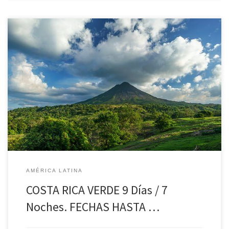
COSTA RICA VERDE 9 Días / 7 Noches Día 1. Ciudad de Origen – San
José (SA) Salida en vuelo de línea regular con dirección a San
José. Llegada, traslado al hotel. Alojamiento. Día 2. San José –
Monteverde (AD) Desayuno y salida para la preciosa zona
Monteverde llegada al […]
AMÉRICA LATINA
COSTA RICA VERDE 9 Días / 7
Noches. FECHAS HASTA …