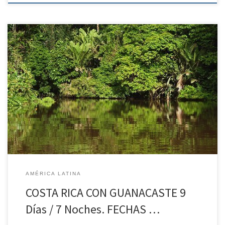
COSTA RICA CON GUANACASTE 9 Días / 7 Noches *POSIBILIDAD DE
REALIZAR EL CIRCUITO EN COCHE DE ALQUILER* Día 1. Ciudad de
Origen – San José (SA) Salida en vuelo de línea regular con
dirección a San José. Llegada, traslado al hotel. Alojamiento. Día 2.
San Jose – Parque Nacional […]
AMÉRICA LATINA
COSTA RICA CON GUANACASTE 9
Días / 7 Noches. FECHAS …