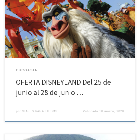
OFERTA DISNEYLAND Del 25 de junio al 28 de junio de 2.020 – 3
noches de estancia – Solo alojamiento, desde 908.5€ PARA 2
ADULTOS Políticas de contratación y cancelación Penalización de
30 euros por persona desde la confirmación de la reserva. – Entre
99 – 45 días antes de […]
EUROASIA
OFERTA DISNEYLAND Del 25 de
junio al 28 de junio …
por
VIAJES PARA TIESOS
Publicada
10 marzo, 2020