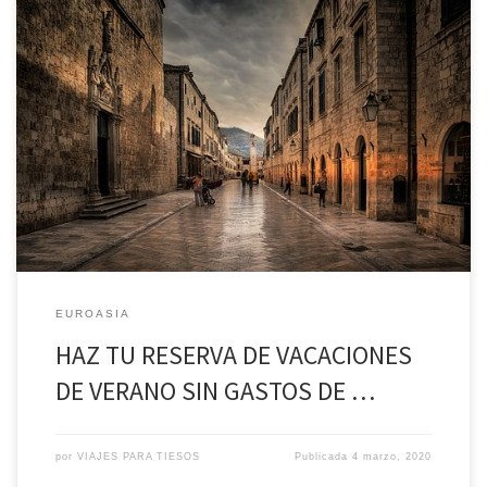
HAZ TU RESERVA DE VACACIONES DE VERANO SIN GASTOS DE
ANULACIÓN* Croacia desde 22 jun al 29 jun Vuelo directo desde
Sevilla. Día 1: Sevilla – Dubrovnik. Día 2: Dubrovnik. Deslúmbrate
con la perla del Adriático REGIMEN Desayuno. Almuerzo. Cena.
Dubrovnik es la gran protagonista de nuestro. Tras desayunar,
haremos […]
EUROASIA
HAZ TU RESERVA DE VACACIONES
DE VERANO SIN GASTOS DE …
por
VIAJES PARA TIESOS
Publicada
4 marzo, 2020