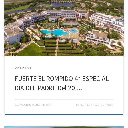
FUERTE EL ROMPIDO 4* ESPECIAL DÍA DEL PADRE Del 20 al 22 de
marzo INFORMACIÓN: PRECIOS POR NOCHE TRIPLE 2 ADT + 2
NIÑOS, NIÑOS COMPARTEN CAMA SUPLET 0.80 CM TRIPLE ADT, 3ER
ADULTO EN SUPLETORIA 0.80 CM OBLIGATORIO ENTRADA CON CENA
Y SALIDA CON ALMUERZO FIN DE SEMANA TEMÁTICO. […]
OFERTAS
FUERTE EL ROMPIDO 4* ESPECIAL
DÍA DEL PADRE Del 20 …
por
VIAJES PARA TIESOS
Publicada
11 marzo, 2020