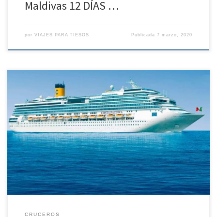
Maldivas 12 DÍAS …
por
VIAJES PARA TIESOS
Publicada
7 marzo, 2020
NO PIERDAS LA OPORTUNIDAD DE REALIZAR TU CRUCERO AL MEJOR
PRECIO Y SIN GASTOS DE CANCELACIÓN* Reserva tu crucero CON
COSTA CRUCEROS sin gastos de cancelación hasta el 30 de abril SI
RESERVAS EN MARZO.* SUPER TODO INCLUIDO OFERTA DE PAQEUTE
DE EXCURSIONES: Mediterráneo Occidental: -Paquete 5
excursiones -Precio especial […]
CRUCEROS