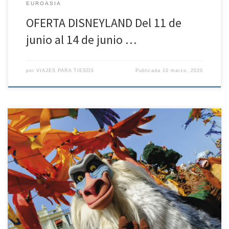
EUROASIA
OFERTA DISNEYLAND Del 11 de
junio al 14 de junio …
por
VIAJES PARA TIESOS
Publicada
10 marzo, 2020
OFERTA DISNEYLAND Del 6 de septiembre al 9 de septiembre de
2.020 – 3 noches de estancia – Solo alojamiento, desde 713€ PARA
DOS PERSONAS Políticas de contratación y cancelación
Penalización de 30 euros por persona desde la confirmación de la
reserva. – Entre 99 – 45 días antes de […]