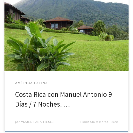
Costa Rica con Manuel Antonio 9 Días / 7 Noches *POSIBILIDAD DE
REALIZAR EL CIRCUITO EN COCHE DE ALQUILER* Día 1. Ciudad de
Origen – San José (SA) Salida en vuelo de línea regular con
dirección a San José. Llegada, traslado al hotel. Alojamiento. Día 2.
San Jose – Parque […]
AMÉRICA LATINA
Costa Rica con Manuel Antonio 9
Días / 7 Noches. …
por
VIAJES PARA TIESOS
Publicada
9 marzo, 2020