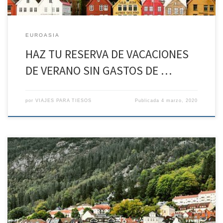
EUROASIA
HAZ TU RESERVA DE VACACIONES
DE VERANO SIN GASTOS DE …
por
VIAJES PARA TIESOS
Publicada
4 marzo, 2020
HAZ TU RESERVA DE VACACIONES DE VERANO SIN GASTOS DE
ANULACIÓN* Fiordos Noruegos desde el 24 de ago al 31 de Ago
Día 1: Madrid – Oslo. REGIMEN Alojamiento. Día 2: Oslo. Un día entre
la modernidad europea y la tradición noruega REGIMEN Desayuno.
Almuerzo. Cena Después del desayuno, tendremos […]