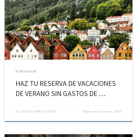
HAZ TU RESERVA DE VACACIONES DE VERANO SIN GASTOS DE
ANULACIÓN* Fiordos Noruegos desde el 1 de jun al 8 de jun Día 1:
Madrid – Oslo. REGIMEN Alojamiento. Día 2: Oslo. Un día entre la
modernidad europea y la tradición noruega REGIMEN Desayuno.
Almuerzo. Cena Después del desayuno, tendremos […]
EUROASIA
HAZ TU RESERVA DE VACACIONES
DE VERANO SIN GASTOS DE …
por
VIAJES PARA TIESOS
Publicada
4 marzo, 2020