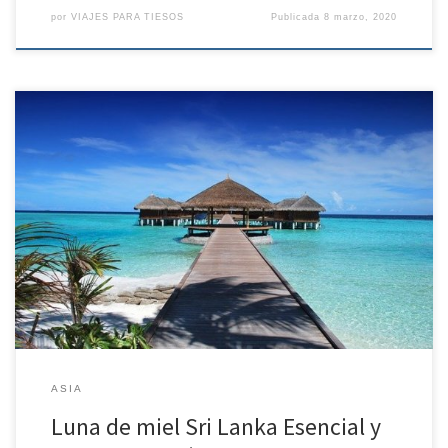
por
VIAJES PARA TIESOS
Publicada
8 marzo, 2020
Sri Lanka Esencial y Maldivas 12 DÍAS / 9 NOCHES DIA 1º ESPAÑA-
COLOMBO – NEGOMBO Salida en vuelo regular con destino
Colombo, vía ciudad de conexión. Noche a bordo. DIA 2º
COLOMBO – NEGOMBO Llegada, asistencia en el aeropuerto y
traslado por carretera a Negombo. Por la […]
ASIA
Luna de miel Sri Lanka Esencial y