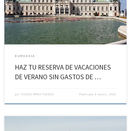
ANULACIÓN* CAPITALES IMPERIALES DEL 2 DE AGO AL 9 DE AGO
VUELOS DESDE SEVILLA CON ESCALA Día 1: Sevilla – Viena. Rumbo a
la ciudad de la música REGIMEN Cena Ponemos rumbo a Viena.
Por delante, apasionantes días para descubrir […]
EUROASIA
HAZ TU RESERVA DE VACACIONES
DE VERANO SIN GASTOS DE …
por
VIAJES PARA TIESOS
Publicada
4 marzo, 2020