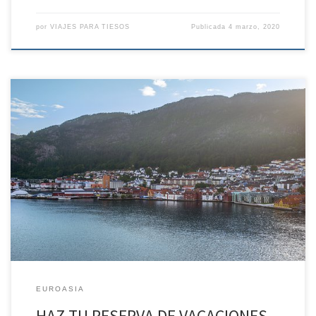
por
VIAJES PARA TIESOS
Publicada
4 marzo, 2020
HAZ TU RESERVA DE VACACIONES DE VERANO SIN GASTOS DE
ANULACIÓN* Lo mejor de Fiordos y Oslo desde el 31 Ago hasta el 7
de SEP Día 1: España-Bergen Primera toma de contacto con
Noruega REGIMEN Alojamiento. Llegada a Bergen. Después de
dejar nuestro equipaje en el hotel, tiempo libre […]
EUROASIA
HAZ TU RESERVA DE VACACIONES