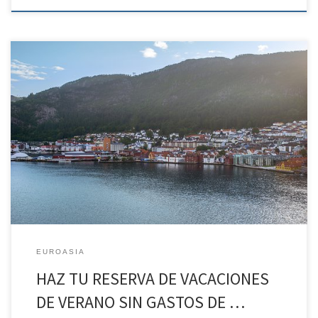
HAZ TU RESERVA DE VACACIONES DE VERANO SIN GASTOS DE
ANULACIÓN* Lo mejor de Fiordos y Oslo desde el 14 SEP hasta el
21 de SEP Día 1: España-Bergen Primera toma de contacto con
Noruega REGIMEN Alojamiento. Llegada a Bergen. Después de
dejar nuestro equipaje en el hotel, tiempo libre […]
EUROASIA
HAZ TU RESERVA DE VACACIONES
DE VERANO SIN GASTOS DE …