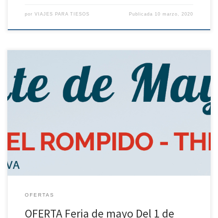
por
VIAJES PARA TIESOS
Publicada
10 marzo, 2020
OFERTA Feria de mayo Del 1 de mayo al 3 de mayo de 2.020 – 2
noches de estancia TODO incluido. DESDE 257.6 PARA DOS
PERSONAS Políticas de contratación y cancelación – Depósito del
35% por persona no reembolsable en el momento de hacer la
reserva. – Si la cancelación […]
OFERTAS
OFERTA Feria de mayo Del 1 de