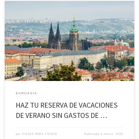
HAZ TU RESERVA DE VACACIONES DE VERANO SIN GASTOS DE
ANULACIÓN* CAPITALES IMPERIALES DEL 7 DE JUN AL 14 DE JUN
VUELOS DESDE SEVILLA CON ESCALA Día 1: Sevilla – Viena. Rumbo a
la ciudad de la música REGIMEN Cena Ponemos rumbo a Viena.
Por delante, apasionantes días para descubrir […]
EUROASIA
HAZ TU RESERVA DE VACACIONES
DE VERANO SIN GASTOS DE …
por
VIAJES PARA TIESOS
Publicada
4 marzo, 2020