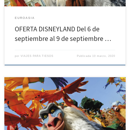
EUROASIA
OFERTA DISNEYLAND Del 6 de
septiembre al 9 de septiembre …
por
VIAJES PARA TIESOS
Publicada
10 marzo, 2020
OFERTA DISNEYLAND Del 6 de septiembre al 9 de septiembre de
2.020 – 3 noches de estancia – Solo alojamiento, desde 804€ PARA
DOS PERSONAS Políticas de contratación y cancelación
Penalización de 30 euros por persona desde la confirmación de la
reserva. – Entre 99 – 45 días antes de […]