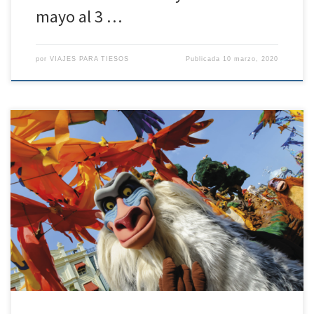
mayo al 3 …
por
VIAJES PARA TIESOS
Publicada
10 marzo, 2020
OFERTA DISNEYLAND Del 11 de junio al 14 de junio de 2.020 – 3
noches de estancia – Solo alojamiento. Desde 816.5 PARA DOS
PERSONAS Políticas de contratación y cancelación Penalización de
30 euros por persona desde la confirmación de la reserva. – Entre
99 – 45 días antes de […]