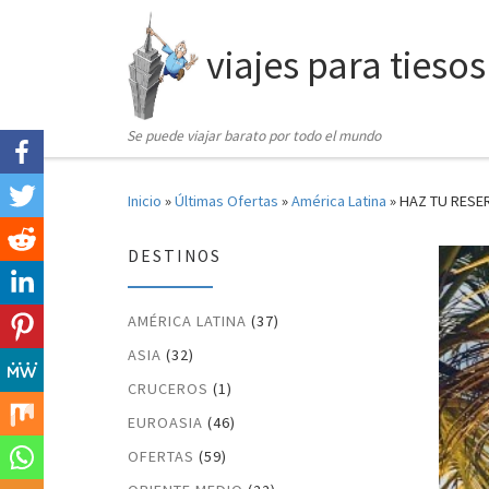
Saltar al contenido
viajes para tiesos
Se puede viajar barato por todo el mundo
Inicio
»
Últimas Ofertas
»
América Latina
»
HAZ TU RESER
DESTINOS
AMÉRICA LATINA
(37)
ASIA
(32)
CRUCEROS
(1)
EUROASIA
(46)
OFERTAS
(59)