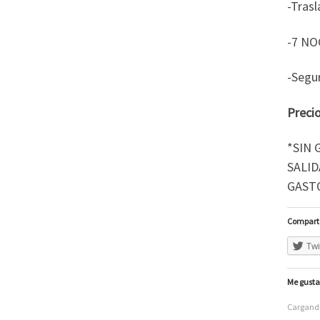
-Tras
-7 NO
-Segu
Preci
*SIN 
SALID
GASTO
Comparte
Twi
Me gusta
Cargando