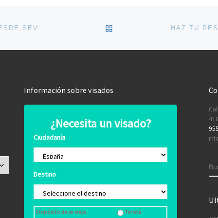
Comparte esto:
Twitter
Facebook
VOLVER A LA LISTA DE 
POLONIA 8 DÍAS/7 NOCHES – VUELOS DIRECTOS DESDE SEVILLA Y MÁLAGA
Me gusta esto:
Cargando...
Información sobre visados
Co
Cal
410
¿Necesita un visado?
955
Ciudadanía
inf
B
Destino
Ul
Propósito de su viaje
Turista