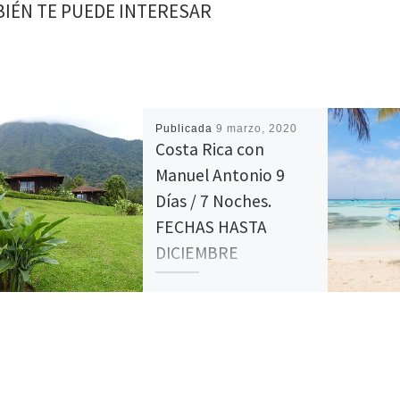
IÉN TE PUEDE INTERESAR
Publicada
9 marzo, 2020
Costa Rica con
Manuel Antonio 9
Días / 7 Noches.
FECHAS HASTA
DICIEMBRE
Costa Rica con Manuel
Antonio 9 Días / 7 Noches
*POSIBILIDAD DE REALIZAR EL
CIRCUITO EN COCHE DE
ALQUILER* Día 1. Ciudad […]