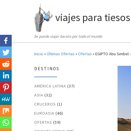
Saltar al contenido
viajes para tiesos
Se puede viajar barato por todo el mundo
Inicio
»
Últimas Ofertas
»
Ofertas
»
EGIPTO Abu Simbel – 
DESTINOS
AMÉRICA LATINA
(37)
ASIA
(32)
CRUCEROS
(1)
EUROASIA
(46)
OFERTAS
(59)