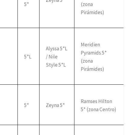
Zeyna 5*
5*
(zona
Pirámides)
Meridien
Alyssa 5*L
Pyramids 5*
5*L
/ Nile
(zona
Style 5*L
Pirámides)
Ramses Hilton
5*
Zeyna 5*
5* (zona Centro)