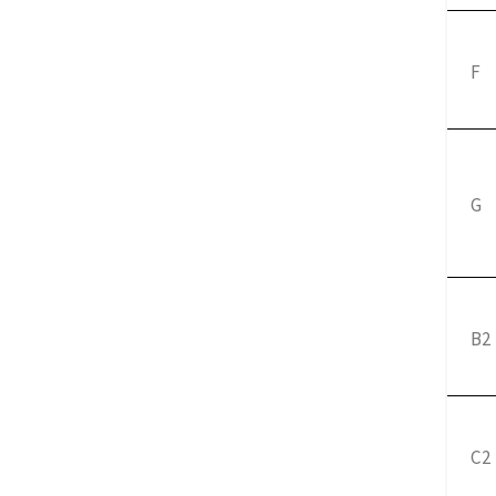
F
G
B2
C2