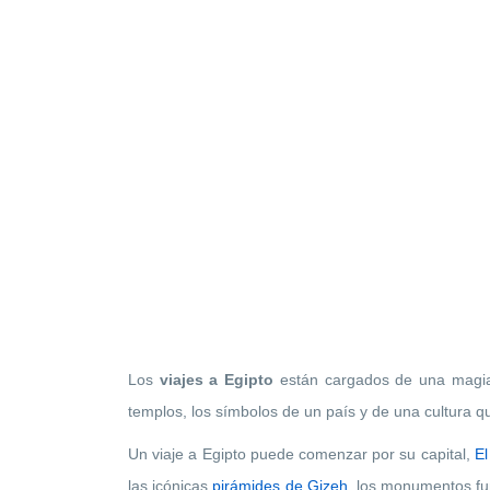
Los
viajes a Egipto
están cargados de una magia e
templos, los símbolos de un país y de una cultura q
Un viaje a Egipto puede comenzar por su capital,
El
las icónicas
pirámides de Gizeh
, los monumentos fu