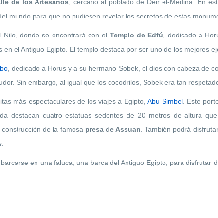
lle de los Artesanos
, cercano al poblado de Deir el-Medina. En est
 del mundo para que no pudiesen revelar los secretos de estas monume
l Nilo, donde se encontrará con el
Templo de Edfú
, dedicado a Horu
en el Antiguo Egipto. El templo destaca por ser uno de los mejores eje
mbo
, dedicado a Horus y a su hermano Sobek, el dios con cabeza de cocod
sudor. Sin embargo, al igual que los cocodrilos, Sobek era tan respeta
sitas más espectaculares de los viajes a Egipto,
Abu Simbel
. Este por
da destacan cuatro estatuas sedentes de 20 metros de altura que 
la construcción de la famosa
presa de Assuan
. También podrá disfruta
s.
mbarcarse en una faluca, una barca del Antiguo Egipto, para disfrutar 