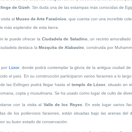
sfinge de Gizeh
. Sin duda una de las estampas más conocidas de Egip
visita al
Museo de Arte Faraónico
, que cuenta con una increíble col
e más esplendor de esta tierra.
én le puede ofrecer la
Ciudadela de Saladino
, un recinto amurallado
a ciudadela destaca la
Mezquita de Alabastro
, construida por Muhammad
, por
Lúxor
, donde podrá contemplar la gloria de la antigua ciudad d
do el país. En su construcción participaron varios faraones a lo largo
 de las Esfinges podrá llegar hasta el
templo de Lúxor
, situado en e
romana, copta y musulmana. Se ha usado como lugar de culto de dive
eitarse con la visita al
Valle de los Reyes
. En este lugar varios f
as de los poderosos faraones, están situadas bajo las arenas del de
or su buen estado de conservación.