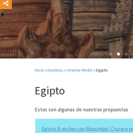
Inicio
»
Destinos
»
Oriente Medio
»
Egipto
Egipto
Estas son algunas de nuestras propuestas
Egipto: 8 noches con Abusimbel Crucero por 