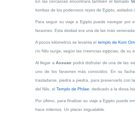
En las cercanías encontrará también el llamado
Va
tumbas de los poderosos reyes de Egipto, aislados
Para seguir su viaje a Egipto puede navegar por e
faraones. Esta deidad era una de las más veneradas 
A pocos kilómetros se levanta el
templo de Kom O
río Nilo surge, según las creencias egipcias, de su 
Al llegar a
Assuan
podrá disfrutar de una de las vi
uno de los faraones más conocidos. En su facha
trasladarse, piedra a piedra, para preservarlo con 
del Nilo, el
Templo de Philae
, dedicado a la diosa Isi
Por último, para finalizar su viaje a Egipto puede e
hace milenios. Un placer inigualable.