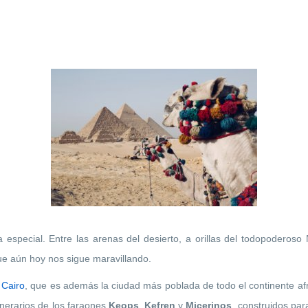
special. Entre las arenas del desierto, a orillas del todopoderoso N
ue aún hoy nos sigue maravillando.
 Cairo
, que es además la ciudad más poblada de todo el continente af
nerarios de los faraones
Keops
,
Kefren
y
Micerinos
, construidos par