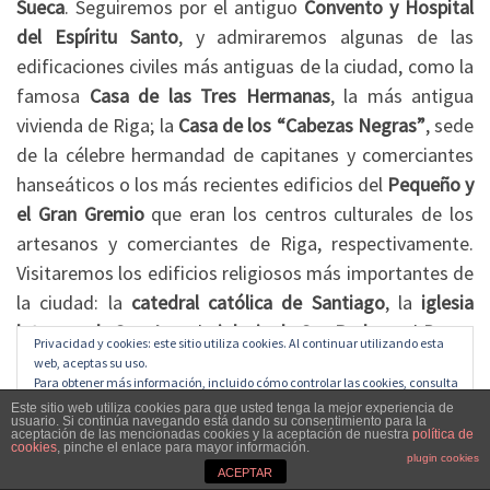
Sueca
. Seguiremos por el antiguo
Convento y Hospital
del Espíritu Santo
, y admiraremos algunas de las
edificaciones civiles más antiguas de la ciudad, como la
famosa
Casa de las Tres Hermanas
, la más antigua
vivienda de Riga; la
Casa de los “Cabezas Negras”
, sede
de la célebre hermandad de capitanes y comerciantes
hanseáticos o los más recientes edificios del
Pequeño y
el Gran Gremio
que eran los centros culturales de los
artesanos y comerciantes de Riga, respectivamente.
Visitaremos los edificios religiosos más importantes de
la ciudad: la
catedral católica de Santiago
, la
iglesia
luterana de San Juan
, la
iglesia de San Pedro
y el
Domo
Privacidad y cookies: este sitio utiliza cookies. Al continuar utilizando esta
o
catedral luterana de Riga
. Finalizaremos nuestro
web, aceptas su uso.
Para obtener más información, incluido cómo controlar las cookies, consulta
paseo en la antigua
Plaza del Mercado
, frente al
aquí:
Política de cookies
Este sitio web utiliza cookies para que usted tenga la mejor experiencia de
edificio del
Ayuntamiento
.
usuario. Si continúa navegando está dando su consentimiento para la
aceptación de las mencionadas cookies y la aceptación de nuestra
política de
cookies
, pinche el enlace para mayor información.
plugin cookies
Visita del Domo (Catedral luterana de Riga).
Es la
ACEPTAR