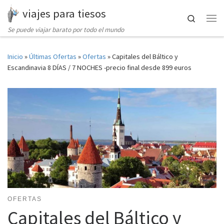
viajes para tiesos
Saltar al contenido
Search
Me
Se puede viajar barato por todo el mundo
Inicio
»
Últimas Ofertas
»
Ofertas
»
Capitales del Báltico y
Escandinavia 8 DÍAS / 7 NOCHES -precio final desde 899 euros
OFERTAS
Capitales del Báltico y