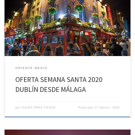
OFERTA SEMANA SANTA 2020 DUBLÍN DESDE MÁLAGA Vuelos
previstos desde Málaga 9 Abril EI 583 Málaga / Dublín 12,40 – 14,50
12 Abril EI 588 Dublín / Málaga 19,15 – 23,15 Hotel previsto
Belvedere (Turista Superior) 595€ PRECIO BASE 125€ TASAS
AEROPUERTOS 720€ PRECIO FINAL El precio final incluye: – […]
ORIENTE MEDIO
OFERTA SEMANA SANTA 2020
DUBLÍN DESDE MÁLAGA
por
VIAJES PARA TIESOS
Publicada
27 febrero, 2020