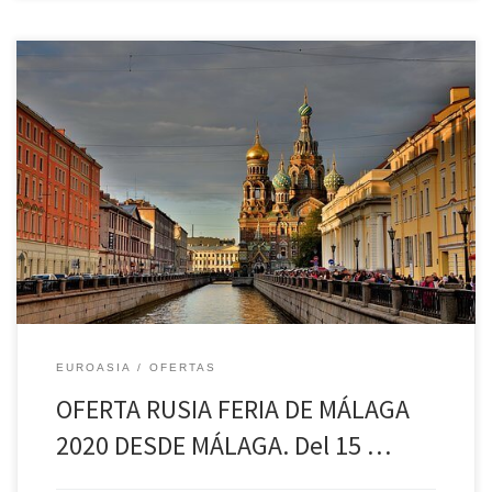
OFERTA RUSIA FERIA DE MÁLAGA 2020 DESDE MÁLAGA. Del 15 al 22
de AGOSTO desde 2033€ Día 1º MÁLAGA/MOSCÚ SÁBADO
Presentación en el aeropuerto para salir en vuelo regular con
destino Moscú. Llegada, traslado al hotel A Alojamiento y cena. Día
2º MOSCÚ DOMINGO Desayuno Visita panorámica de la ciudad […]
EUROASIA
OFERTAS
OFERTA RUSIA FERIA DE MÁLAGA
2020 DESDE MÁLAGA. Del 15 …