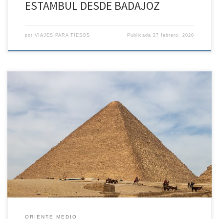
ESTAMBUL DESDE BADAJOZ
por
VIAJES PARA TIESOS
Publicada
27 febrero, 2020
Crucero por el Nilo 8 días/ 7 noches 15 oct desde Málaga Día 1.-
Ciudad de origen – Luxor – Crucero por el Nilo mp Salida en vuelo
especial a Luxor. Llegada, asistencia y traslado directamente al
barco. Cena y noche a bordo. Día 2.- Crucero por el Nilo pc […]
ORIENTE MEDIO