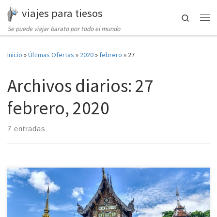
viajes para tiesos
Saltar al contenido
Search
Me
Se puede viajar barato por todo el mundo
Inicio
»
Últimas Ofertas
»
2020
»
febrero
»
27
Archivos diarios:
27
febrero, 2020
7 entradas
Bellezas de Tailandia y Krabi DESDE 2150€ 14 Días / 11 Noches DÍA