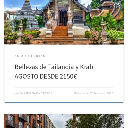
1 VUELO INTERNACIONAL Presentación en el aeropuerto 02 horas
antes de la salida del vuelo aproximadamente. Salida en Vuelo
regular clase turista, vía punto europeo con destino
Bangkok. Noche a bordo. DÍA 2 LLEGADA A BANGKOK Llegada a […]
ASIA
OFERTAS
Bellezas de Tailandia y Krabi
AGOSTO DESDE 2150€
por
VIAJES PARA TIESOS
Publicada
27 febrero, 2020