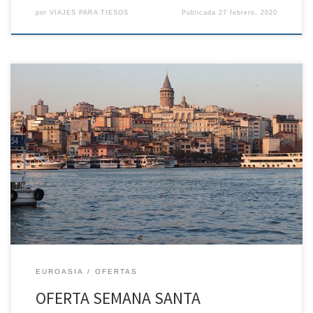
por
VIAJES PARA TIESOS
Publicada
27 febrero, 2020
OFERTA SEMANA SANTA ESTAMBUL DESDE BADAJOZ INCLUIDO EL
TRANSPORTE POR CARRETERA DESDE SEVILLA A BADAJOZ/SEVILLA
5 DÍAS/4 NOCHES Precios por persona (en Euros) Del 8 al 12 de
ABRIL En VUELO ESPECIAL desde BADAJOZ Budo 3* 599€ PRECIO
BASE 150€ TASAS AEROPUERTOS 749€ PRECIO FINAL Antik 4* 679€
PRECIO BASE 150€ […]
EUROASIA
OFERTAS
OFERTA SEMANA SANTA