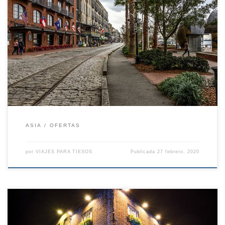
OFERTA ARMENIA Y GEORGIA 4 DE AGOSTO DESDE 1665€ DÍA 1
VUELO INTERNACIONAL > LLEGADA A EREVAN Presentación en el
aeropuerto 2.30 horas antes de la salida aproximadamente. Salida
en vuelo internacional con destino Yerevan. Llegada al aeropuerto
internacional de Zvartnoc. Recogida y traslado al hotel. Noche en
Yerevan DÍA […]
ASIA
OFERTAS
por
VIAJES PARA TIESOS
Publicada
27 febrero, 2020