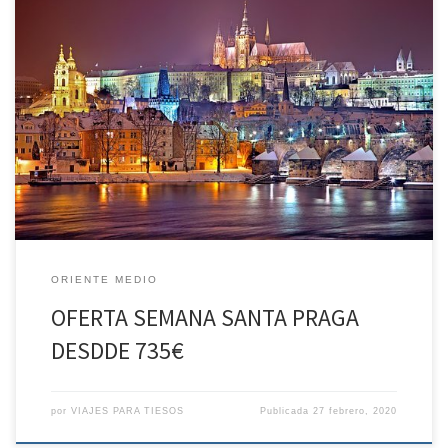
OFERTA SEMANA SANTA PRAGA DESDDE 735€ HOTELES PREVISTOS.
Green Garden 4* 645€ PRECO BASE 90€ TASAS AEROPURETOS
735€ PRECIO FINAL Louis Leger 4* 665€ PRECIO BASE 90€ TASAS
AEROPUERTOS 755€ PRECIO FINAL PRECIO: DESDE 735€ El precio
final incluye: – Vuelo regular con la Cía. aérea CSA Malaga -Praga-
Malaga. […]
ORIENTE MEDIO
OFERTA SEMANA SANTA PRAGA
DESDDE 735€
por
VIAJES PARA TIESOS
Publicada
27 febrero, 2020