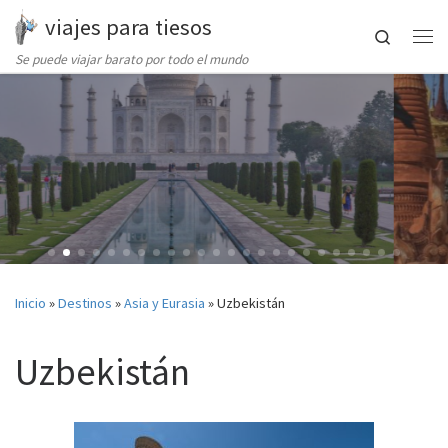
viajes para tiesos
Saltar al contenido
Search
Me
Se puede viajar barato por todo el mundo
Inicio
»
Destinos
»
Asia y Eurasia
»
Uzbekistán
Uzbekistán