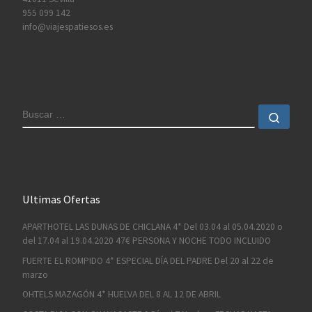
955 099 142
info@viajespatiesos.es
BUSCAR
Busc
Ultimas Ofertas
APARTHOTEL LAS DUNAS DE CHICLANA 4* Del 03.04 al 05.04.2020 o
del 17.04 al 19.04.2020 47€ PERSONA Y NOCHE TODO INCLUIDO
FUERTE EL ROMPIDO 4* ESPECIAL DÍA DEL PADRE Del 20 al 22 de
marzo
OHTELS MAZAGÓN 4* HUELVA DEL 8 AL 12 DE ABRIL