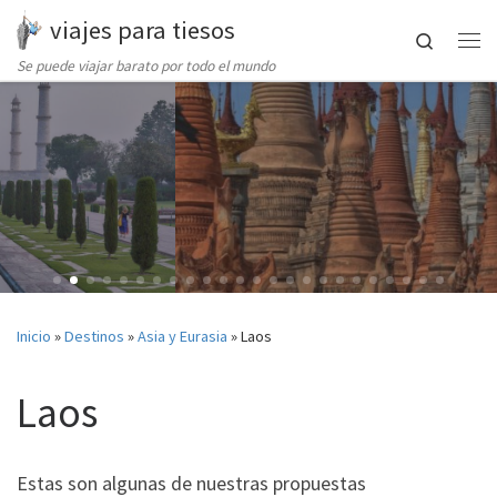
viajes para tiesos
Saltar al contenido
Search
Me
Se puede viajar barato por todo el mundo
Inicio
»
Destinos
»
Asia y Eurasia
»
Laos
Laos
Estas son algunas de nuestras propuestas